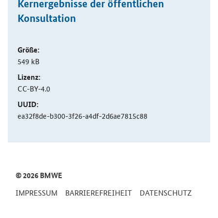
Kernergebnisse der öffentlichen
Konsultation
Größe:
549 kB
Lizenz:
CC-BY-4.0
UUID:
ea32f8de-b300-3f26-a4df-2d6ae7815c88
SrOnlyServicemenü
© 2026 BMWE
IMPRESSUM
BARRIEREFREIHEIT
DATENSCHUTZ