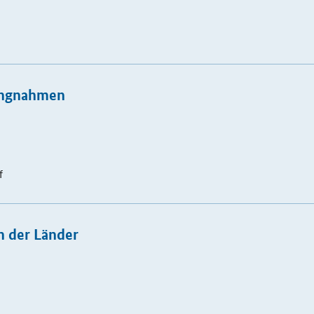
lungnahmen
f
n der Länder