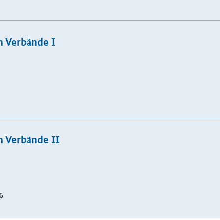
n Verbände I
n Verbände II
6