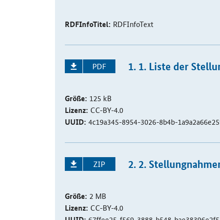
RDFInfoTitel:
RDFInfoText
1. 1. Liste der Stel
PDF
Größe:
125 kB
Lizenz:
CC-BY-4.0
UUID:
4c19a345-8954-3026-8b4b-1a9a2a66e25
2. 2. Stellungnahme
ZIP
Größe:
2 MB
Lizenz:
CC-BY-4.0
UUID:
67ffee25-f569-3888-b548-bae38396e2f5