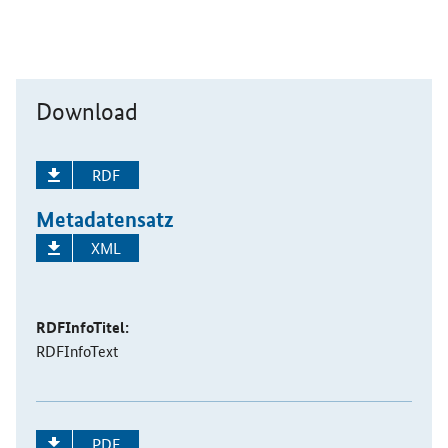
Download
RDF
Metadatensatz
XML
RDFInfoTitel:
RDFInfoText
PDF