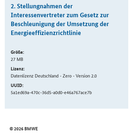
2. Stellungnahmen der
Interessenvertreter zum Gesetz zur
Beschleunigung der Umsetzung der
Energieeffizienzrichtlinie
Größe:
27 MB
Lizenz:
Datenlizenz Deutschland - Zero - Version 2.0
UUID:
5a1ed69a-470c-36d5-a0d0-e46a767ace7b
SrOnlyServicemenü
© 2026 BMWE