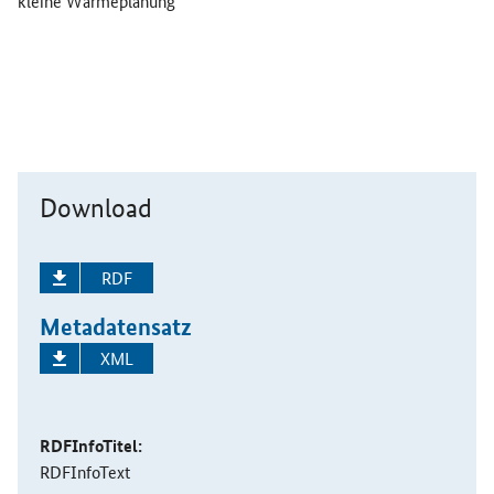
kleine Wärmeplanung
Download
RDF
Metadatensatz
XML
RDFInfoTitel:
RDFInfoText