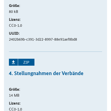
Größe:
80 kB
Lizenz:
CC0-1.0
UUID:
2402b69b-c391-3d22-8997-88e91aef8bd8
ZIP
4. Stellungnahmen der Verbände
Größe:
14 MB
Lizenz:
CC0-1.0