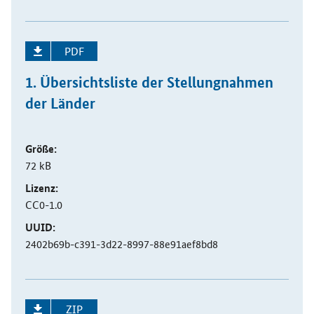
PDF
1. Übersichtsliste der Stellungnahmen
der Länder
Größe:
72 kB
Lizenz:
CC0-1.0
UUID:
2402b69b-c391-3d22-8997-88e91aef8bd8
ZIP