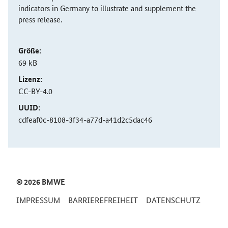
indicators in Germany to illustrate and supplement the
press release.
Größe:
69 kB
Lizenz:
CC-BY-4.0
UUID:
cdfeaf0c-8108-3f34-a77d-a41d2c5dac46
SrOnlyServicemenü
© 2026 BMWE
IMPRESSUM
BARRIEREFREIHEIT
DATENSCHUTZ